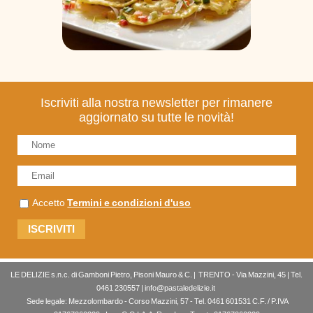
Iscriviti alla nostra newsletter per rimanere
aggiornato su tutte le novità!
Accetto
Termini e condizioni d'uso
LE DELIZIE s.n.c. di Gamboni Pietro, Pisoni Mauro & C. | TRENTO - Via Mazzini, 45 | Tel.
0461 230557 | info@pastaledelizie.it
Sede legale: Mezzolombardo - Corso Mazzini, 57 - Tel. 0461 601531 C.F. / P.IVA